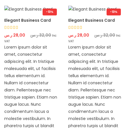
-13%
-13%
Elegant Business Card
Elegant Business Card
Rated
Rated
ر.س
28,00
ر.س
32,00
ر.س
28,00
ر.س
32,00
Inc
Inc
4.33
4.33
VAT
VAT
out of 5
out of 5
Lorem ipsum dolor sit
Lorem ipsum dolor sit
amet, consectetur
amet, consectetur
adipiscing elit. In tristique
adipiscing elit. In tristique
malesuada elit, ut facilisis
malesuada elit, ut facilisis
tellus elementum id.
tellus elementum id.
Nullam id consectetur
Nullam id consectetur
diam. Pellentesque nec
diam. Pellentesque nec
tristique sapien. Etiam non
tristique sapien. Etiam non
augue lacus. Nunc
augue lacus. Nunc
condimentum lacus a
condimentum lacus a
molestie vestibulum. In
molestie vestibulum. In
pharetra turpis ut blandit
pharetra turpis ut blandit