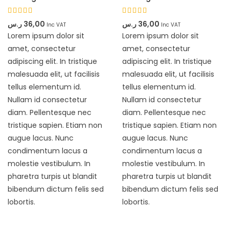
Rated
Rated
ر.س
36,00
ر.س
36,00
Inc VAT
Inc VAT
4.33
4.33
Lorem ipsum dolor sit
Lorem ipsum dolor sit
out of 5
out of 5
amet, consectetur
amet, consectetur
adipiscing elit. In tristique
adipiscing elit. In tristique
malesuada elit, ut facilisis
malesuada elit, ut facilisis
tellus elementum id.
tellus elementum id.
Nullam id consectetur
Nullam id consectetur
diam. Pellentesque nec
diam. Pellentesque nec
tristique sapien. Etiam non
tristique sapien. Etiam non
augue lacus. Nunc
augue lacus. Nunc
condimentum lacus a
condimentum lacus a
molestie vestibulum. In
molestie vestibulum. In
pharetra turpis ut blandit
pharetra turpis ut blandit
bibendum dictum felis sed
bibendum dictum felis sed
lobortis.
lobortis.