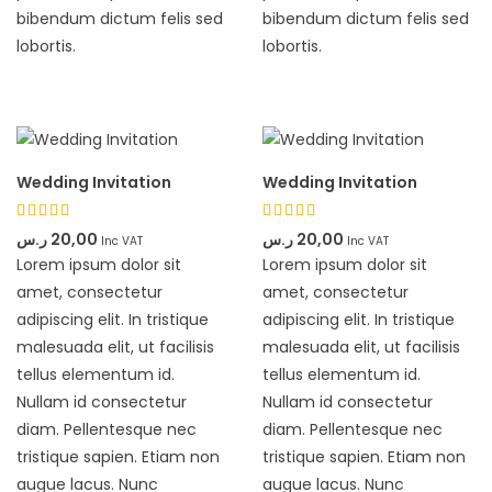
bibendum dictum felis sed
bibendum dictum felis sed
lobortis.
lobortis.
Wedding Invitation
Wedding Invitation
Rated
Rated
ر.س
20,00
ر.س
20,00
Inc VAT
Inc VAT
4.33
4.33
Lorem ipsum dolor sit
Lorem ipsum dolor sit
out of 5
out of 5
amet, consectetur
amet, consectetur
adipiscing elit. In tristique
adipiscing elit. In tristique
malesuada elit, ut facilisis
malesuada elit, ut facilisis
tellus elementum id.
tellus elementum id.
Nullam id consectetur
Nullam id consectetur
diam. Pellentesque nec
diam. Pellentesque nec
tristique sapien. Etiam non
tristique sapien. Etiam non
augue lacus. Nunc
augue lacus. Nunc