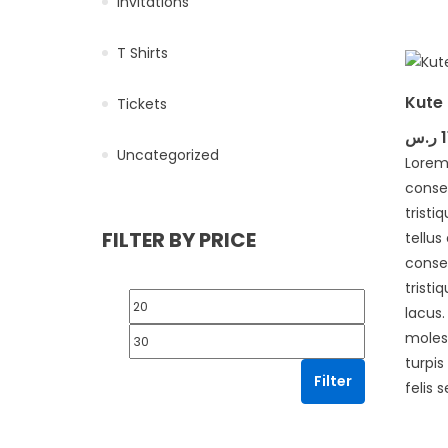
Invitations
T Shirts
Kute
Tickets
ر.س
Uncategorized
Lorem
consec
tristi
FILTER BY PRICE
tellus
conse
tristi
Min price
Max price
lacus
molest
turpi
Filter
felis s