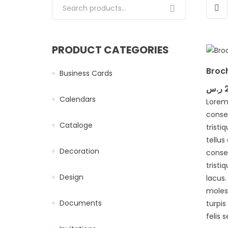
Search for:
PRODUCT CATEGORIES
Broc
Business Cards
ر.س
Calendars
Lorem
consec
Cataloge
tristi
tellus
Decoration
conse
tristi
Design
lacus
molest
Documents
turpi
felis s