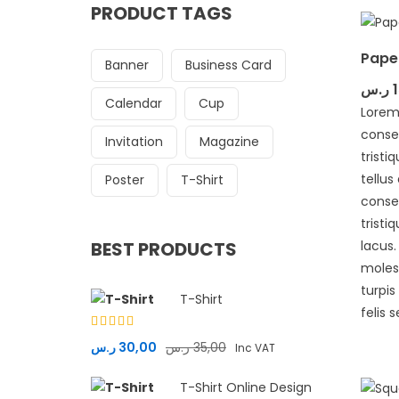
PRODUCT TAGS
Pape
Banner
Business Card
ر.س
Calendar
Cup
Lorem
consec
Invitation
Magazine
tristi
tellus
Poster
T-Shirt
conse
tristi
BEST PRODUCTS
lacus
molest
turpi
T-Shirt
felis s
Rated
ر.س
30,00
ر.س
35,00
Inc VAT
4.33
out
of 5
T-Shirt Online Design