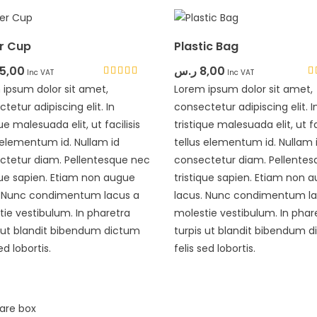
r Cup
Plastic Bag
15,00
ر.س
8,00
Inc VAT
Inc VAT
Rated
Ra
 ipsum dolor sit amet,
Lorem ipsum dolor sit amet,
4.33
4.
tetur adipiscing elit. In
out of 5
consectetur adipiscing elit. I
ou
que malesuada elit, ut facilisis
tristique malesuada elit, ut fa
 elementum id. Nullam id
tellus elementum id. Nullam 
ctetur diam. Pellentesque nec
consectetur diam. Pellente
que sapien. Etiam non augue
tristique sapien. Etiam non 
. Nunc condimentum lacus a
lacus. Nunc condimentum la
ie vestibulum. In pharetra
molestie vestibulum. In phar
s ut blandit bibendum dictum
turpis ut blandit bibendum 
ed lobortis.
felis sed lobortis.