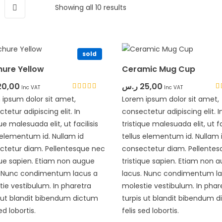
Showing all 10 results
sold
hure Yellow
Ceramic Mug Cup
20,00
ر.س
25,00
Inc VAT
Inc VAT
Rated
Ra
 ipsum dolor sit amet,
Lorem ipsum dolor sit amet,
4.33
4.
tetur adipiscing elit. In
out of 5
consectetur adipiscing elit. I
ou
que malesuada elit, ut facilisis
tristique malesuada elit, ut fa
 elementum id. Nullam id
tellus elementum id. Nullam 
ctetur diam. Pellentesque nec
consectetur diam. Pellente
que sapien. Etiam non augue
tristique sapien. Etiam non 
. Nunc condimentum lacus a
lacus. Nunc condimentum la
ie vestibulum. In pharetra
molestie vestibulum. In phar
s ut blandit bibendum dictum
turpis ut blandit bibendum 
ed lobortis.
felis sed lobortis.