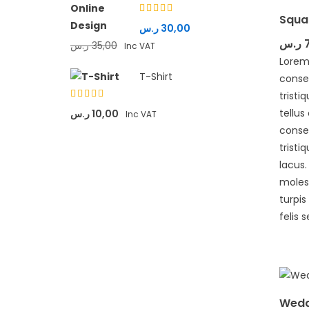
Squa
Rated
ر.س
30,00
4.33
out
ر.س
of 5
ر.س
35,00
Inc VAT
Lorem
T-Shirt
consec
tristi
Rated
tellus
ر.س
10,00
Inc VAT
4.33
out
of 5
conse
tristi
lacus
molest
turpi
felis s
Weddi