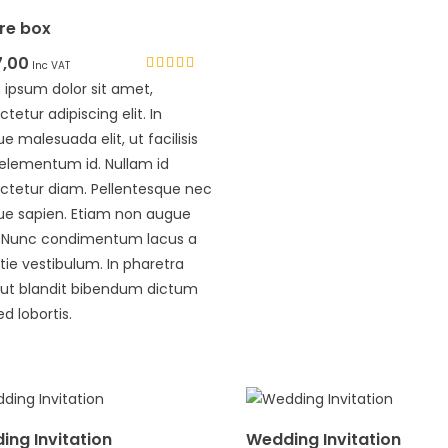
re box
7,00
Inc VAT
Rated
 ipsum dolor sit amet,
4.33
tetur adipiscing elit. In
out of 5
que malesuada elit, ut facilisis
 elementum id. Nullam id
ctetur diam. Pellentesque nec
que sapien. Etiam non augue
. Nunc condimentum lacus a
ie vestibulum. In pharetra
s ut blandit bibendum dictum
ed lobortis.
ng Invitation
Wedding Invitation