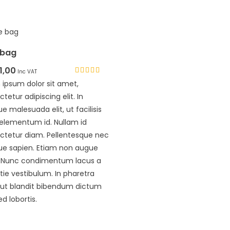
 bag
11,00
Inc VAT
Rated
 ipsum dolor sit amet,
4.33
tetur adipiscing elit. In
out of 5
que malesuada elit, ut facilisis
 elementum id. Nullam id
ctetur diam. Pellentesque nec
que sapien. Etiam non augue
. Nunc condimentum lacus a
ie vestibulum. In pharetra
s ut blandit bibendum dictum
ed lobortis.