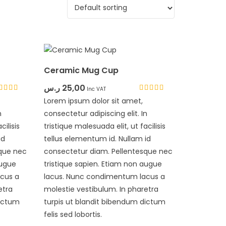
Ceramic Mug Cup
ر.س
25,00
Inc VAT
ted
Rated
Lorem ipsum dolor sit amet,
33
4.33
n
t of 5
consectetur adipiscing elit. In
out of 5
cilisis
tristique malesuada elit, ut facilisis
id
tellus elementum id. Nullam id
sque nec
consectetur diam. Pellentesque nec
augue
tristique sapien. Etiam non augue
cus a
lacus. Nunc condimentum lacus a
etra
molestie vestibulum. In pharetra
dictum
turpis ut blandit bibendum dictum
felis sed lobortis.