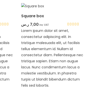
Square box
ر.س
7,00
Inc VAT
ted
Rated
Lorem ipsum dolor sit amet,
33
4.33
n
t of 5
consectetur adipiscing elit. In
out of 5
cilisis
tristique malesuada elit, ut facilisis
id
tellus elementum id. Nullam id
sque nec
consectetur diam. Pellentesque nec
augue
tristique sapien. Etiam non augue
cus a
lacus. Nunc condimentum lacus a
etra
molestie vestibulum. In pharetra
dictum
turpis ut blandit bibendum dictum
felis sed lobortis.