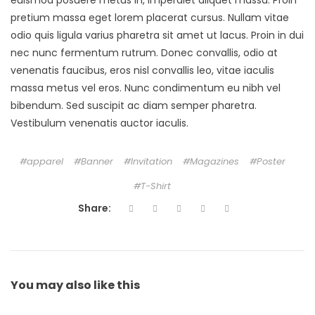
euismod posuere metus in, imperdiet aliquet massa. Proin
pretium massa eget lorem placerat cursus. Nullam vitae
odio quis ligula varius pharetra sit amet ut lacus. Proin in dui
nec nunc fermentum rutrum. Donec convallis, odio at
venenatis faucibus, eros nisl convallis leo, vitae iaculis
massa metus vel eros. Nunc condimentum eu nibh vel
bibendum. Sed suscipit ac diam semper pharetra.
Vestibulum venenatis auctor iaculis.
apparel
Banner
Invitation
Magazines
Poster
T-Shirt
Share:
You may also
like this