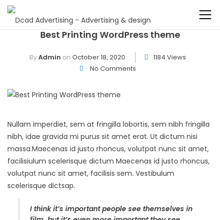
Best Printing WordPress theme
By
Admin
on
October 18, 2020
1184 Views
No Comments
Nullam imperdiet, sem at fringilla lobortis, sem nibh fringilla
nibh, idae gravida mi purus sit amet erat. Ut dictum nisi
massa.Maecenas id justo rhoncus, volutpat nunc sit amet,
facilisiulum scelerisque dictum Maecenas id justo rhoncus,
volutpat nunc sit amet, facilisis sem. Vestibulum
scelerisque dictsap.
I think it’s important people see themselves in
film, but it’s even more important they see